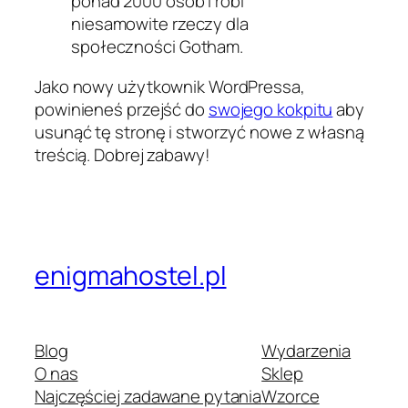
ponad 2000 osób i robi
niesamowite rzeczy dla
społeczności Gotham.
Jako nowy użytkownik WordPressa,
powinieneś przejść do
swojego kokpitu
aby
usunąć tę stronę i stworzyć nowe z własną
treścią. Dobrej zabawy!
enigmahostel.pl
Blog
Wydarzenia
O nas
Sklep
Najczęściej zadawane pytania
Wzorce