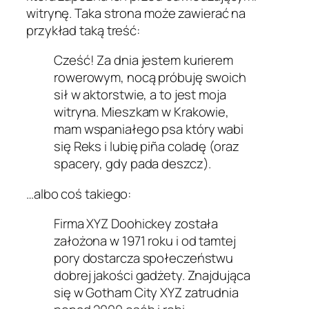
witrynę. Taka strona może zawierać na
przykład taką treść:
Cześć! Za dnia jestem kurierem
rowerowym, nocą próbuję swoich
sił w aktorstwie, a to jest moja
witryna. Mieszkam w Krakowie,
mam wspaniałego psa który wabi
się Reks i lubię piña coladę (oraz
spacery, gdy pada deszcz).
…albo coś takiego:
Firma XYZ Doohickey została
założona w 1971 roku i od tamtej
pory dostarcza społeczeństwu
dobrej jakości gadżety. Znajdująca
się w Gotham City XYZ zatrudnia