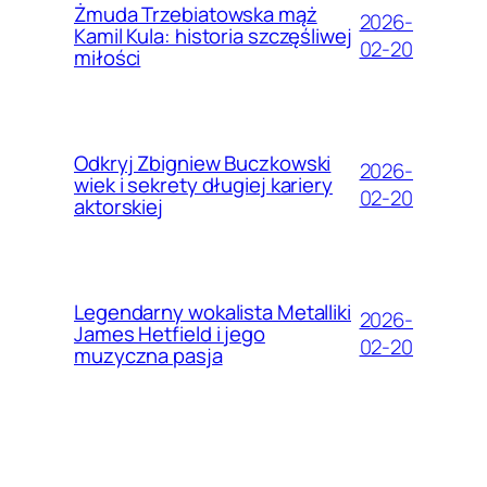
Żmuda Trzebiatowska mąż
2026-
Kamil Kula: historia szczęśliwej
02-20
miłości
Odkryj Zbigniew Buczkowski
2026-
wiek i sekrety długiej kariery
02-20
aktorskiej
Legendarny wokalista Metalliki
2026-
James Hetfield i jego
02-20
muzyczna pasja