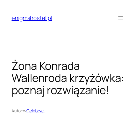
Przejdź
do
enigmahostel.pl
treści
Żona Konrada
Wallenroda krzyżówka:
poznaj rozwiązanie!
Autor:
w
Celebryci