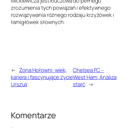
Mickiewicza jest kluczowa do pełnego
zrozumienia tych powiązań i efektywnego
rozwiązywania różnego rodzaju krzyżówek i
łamigłówek słownych.
←
Żona Hołowni: wiek,
Chelsea FC –
kariera i fascynujące życie
West Ham: Analiza
Urszuli
starć
→
Komentarze