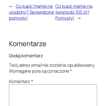
←
Co kupić mamie na
Co kupić mamie na
urodziny? Sprawdzone
święta do 100 zł?
pomysły!
Pomysły!
→
Komentarze
Dodaj komentarz
Twój adres email nie zostanie opublikowany.
Wymagane pola są oznaczone
*
Komentarz
*