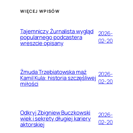
WIĘCEJ WPISÓW
Tajemniczy Żurnalista wygląd
2026-
popularnego podcastera
02-20
wreszcie opisany
Żmuda Trzebiatowska mąż
2026-
Kamil Kula: historia szczęśliwej
02-20
miłości
Odkryj Zbigniew Buczkowski
2026-
wiek i sekrety długiej kariery
02-20
aktorskiej