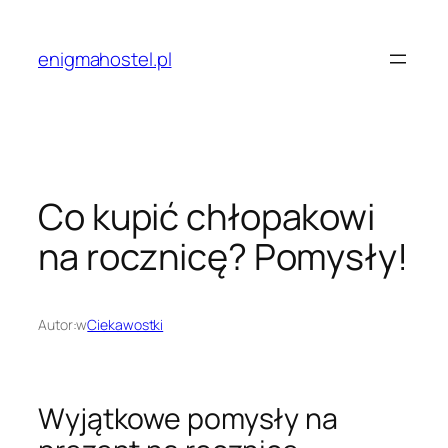
Przejdź
do
enigmahostel.pl
treści
Co kupić chłopakowi
na rocznicę? Pomysły!
Autor:
w
Ciekawostki
Wyjątkowe pomysły na