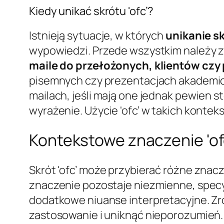
Kiedy unikać skrótu 'ofc’?
Istnieją sytuacje, w których
unikanie sk
wypowiedzi. Przede wszystkim należy 
maile do przełożonych, klientów cz
pisemnych czy prezentacjach akademick
mailach, jeśli mają one jednak pewien st
wyrażenie. Użycie 'ofc’ w takich konte
Kontekstowe znaczenie 'ofc’
Skrót 'ofc’ może przybierać różne znac
znaczenie pozostaje niezmienne, specy
dodatkowe niuanse interpretacyjne. Zr
zastosowanie i uniknąć nieporozumień.