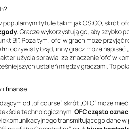
ch?
popularnym tytule takim jak CS:GO, skrót 'ofc
 zgody
. Gracze wykorzystują go, aby szybko po
unkt B!”. Poza tym, 'ofc’ w grach może przyjąć
pełni oczywisty błąd, inny gracz może napisać „
ter użycia sprawia, że znaczenie 'ofc’ w komu
śniejszych ustaleń między graczami. To pokaz
 i finanse
ym od „of course”, skrót „OFC” może mieć r
ntekście technologicznym,
OFC często oznacz
a telekomunikacyjnego transmitującego dane w
fice of the Comptroller”, czyli
biura kontrol