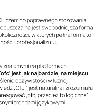
. Kluczem do poprawnego stosowania
dopuszczalna jest swobodniejsza forma
 okoliczności, w których pełna forma „of
ości i profesjonalizmu.
zy znajomymi na platformach
'ofc’ jest jak najbardziej na miejscu
.
ślenie oczywistości w luźnej
wiedź „Ofc!” jest naturalna i zrozumiała
reagować „ofc, przecież to logiczne”.
esnymi trendami językowymi.