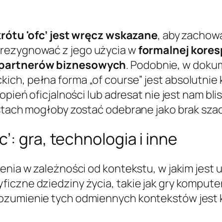
rótu 'ofc’ jest wręcz wskazane
, aby zachow
zrezygnować z jego użycia w
formalnej koresp
y partnerów biznesowych
. Podobnie, w dok
ich, pełna forma „of course” jest absolutnie
opień oficjalności lub adresat nie jest nam bli
kstach mogłoby zostać odebrane jako brak sza
: gra, technologia i inne
zenia w zależności od kontekstu, w jakim jes
ficzne dziedziny życia, takie jak gry komput
ozumienie tych odmiennych kontekstów jest k