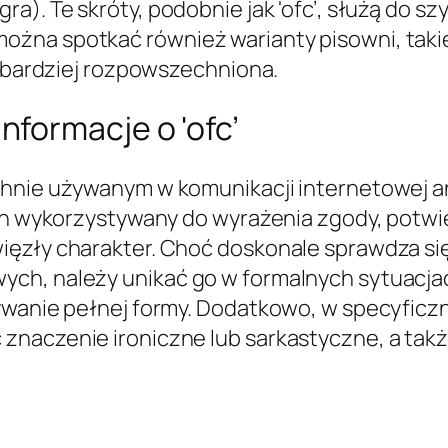
ra). Te skróty, podobnie jak 'ofc’, służą do s
a spotkać również warianty pisowni, takie jak
ajbardziej rozpowszechniona.
formacje o 'ofc’
chnie używanym w komunikacji internetowej a
 on wykorzystywany do wyrażenia zgody, potwi
ięzły charakter. Choć doskonale sprawdza si
ch, należy unikać go w formalnych sytuacjach
żywanie pełnej formy. Dodatkowo, w specyficz
znaczenie ironiczne lub sarkastyczne, a tak