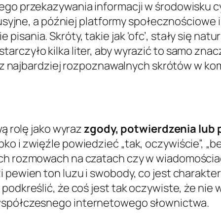
nego przekazywania informacji w środowisku 
skusyjne, a później platformy społecznościowe 
isania. Skróty, takie jak 'ofc’, stały się na
rczyło kilka liter, aby wyrazić to samo znac
ym z najbardziej rozpoznawalnych skrótów w ko
wą rolę jako wyraz
zgody, potwierdzenia lub 
o i zwięźle powiedzieć „tak, oczywiście”, „bez
ich rozmowach na czatach czy w wiadomościac
 pewien ton luzu i swobody, co jest charakter
podkreślić, że coś jest tak oczywiste, że nie
 współczesnego internetowego słownictwa.