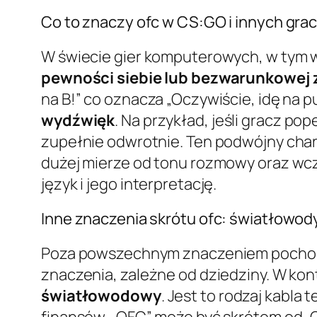
Co to znaczy ofc w CS:GO i innych gra
W świecie gier komputerowych, w tym w 
pewności siebie lub bezwarunkowej
na B!” co oznacza „Oczywiście, idę na p
wydźwięk
. Na przykład, jeśli gracz po
zupełnie odwrotnie. Ten podwójny charak
dużej mierze od tonu rozmowy oraz wcze
język i jego interpretację.
Inne znaczenia skrótu ofc: światłowody
Poza powszechnym znaczeniem pochodząc
znaczenia, zależne od dziedziny. W ko
światłowodowy
. Jest to rodzaj kabl
finansów, „OFC” może być skrótem od „Of