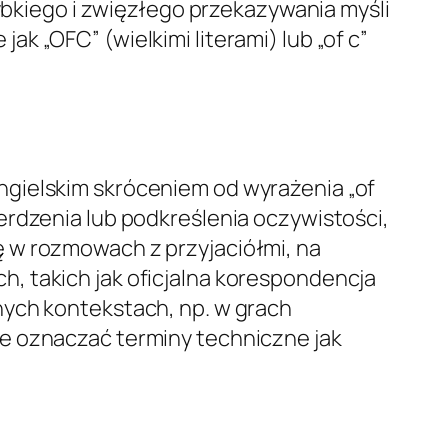
zybkiego i zwięzłego przekazywania myśli
 „OFC” (wielkimi literami) lub „of c”
ngielskim skróceniem od wyrażenia „of
erdzenia lub podkreślenia oczywistości,
ę w rozmowach z przyjaciółmi, na
, takich jak oficjalna korespondencja
nych kontekstach, np. w grach
że oznaczać terminy techniczne jak