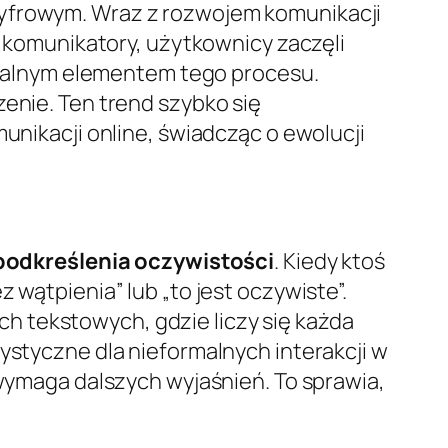
cyfrowym. Wraz z rozwojem komunikacji
i komunikatory, użytkownicy zaczęli
turalnym elementem tego procesu.
zenie. Ten trend szybko się
munikacji online, świadcząc o ewolucji
podkreślenia oczywistości
. Kiedy ktoś
 wątpienia” lub „to jest oczywiste”.
h tekstowych, gdzie liczy się każda
ystyczne dla nieformalnych interakcji w
 wymaga dalszych wyjaśnień. To sprawia,