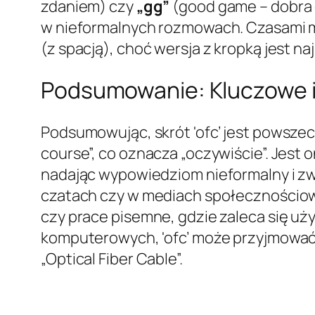
zdaniem) czy
„gg”
(good game – dobra g
w nieformalnych rozmowach. Czasami możn
(z spacją), choć wersja z kropką jest n
Podsumowanie: Kluczowe in
Podsumowując, skrót 'ofc’ jest powsze
course”, co oznacza „oczywiście”. Jest
nadając wypowiedziom nieformalny i zw
czatach czy w mediach społecznościowy
czy prace pisemne, gdzie zaleca się u
komputerowych, 'ofc’ może przyjmować 
„Optical Fiber Cable”.