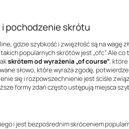
a i pochodzenie skrótu
ne, gdzie szybkość i zwięzłość są na wagę zło
takich popularnych skrótów jest „ofc”. Ale co 
jak
skrótem od wyrażenia „of course”
, któr
ywane słowo, które wyraża zgodę, potwierdzen
enie się i rozpowszechnienie jest ściśle zwią
uższe formy zdań często ustępują miejsca sz
skiego i jest bezpośrednim skróceniem popular