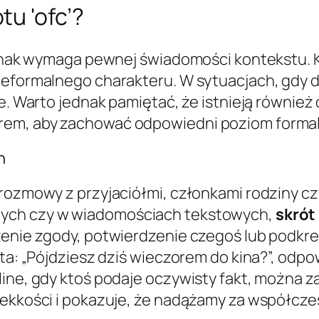
u 'ofc’?
 jednak wymaga pewnej świadomości kontekstu
nieformalnego charakteru. W sytuacjach, gdy 
le. Warto jednak pamiętać, że istnieją również
em, aby zachować odpowiedni poziom formaln
h
 rozmowy z przyjaciółmi, członkami rodziny c
wych czy w wiadomościach tekstowych,
skrót 
żenie zgody, potwierdzenie czegoś lub podkre
ta: „Pójdziesz dziś wieczorem do kina?”, odpo
ine, gdy ktoś podaje oczywisty fakt, można za
 lekkości i pokazuje, że nadążamy za współcz