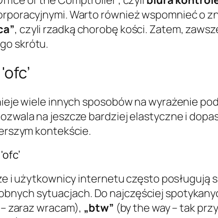
korporacyjnymi. Warto również wspomnieć o 
ca”
, czyli rzadką chorobę kości. Zatem, zaws
go skrótu.
'ofc’
stnieje wiele innych sposobów na wyrażenie p
pozwala na jeszcze bardziej elastyczne i dopa
zerszym kontekście.
'ofc’
cze i użytkownicy internetu często posługują s
bnych sytuacjach. Do najczęściej spotykany
 – zaraz wracam),
„btw”
(by the way – tak przy