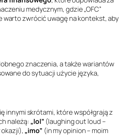
znaczeniu medycznym, gdzie „OFC”
ze warto zwrócić uwagę na kontekst, aby
odobnego znaczenia, a także wariantów
sowane do sytuacji użycie języka,
ię innymi skrótami, które współgrają z
ch należą:
„lol”
(laughing out loud –
 okazji),
„imo”
(in my opinion – moim