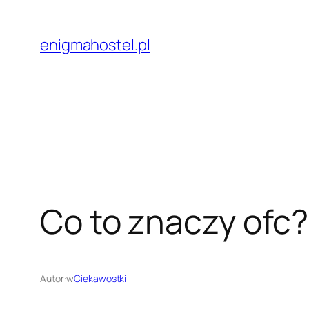
Przejdź
do
enigmahostel.pl
treści
Co to znaczy ofc?
Autor:
w
Ciekawostki