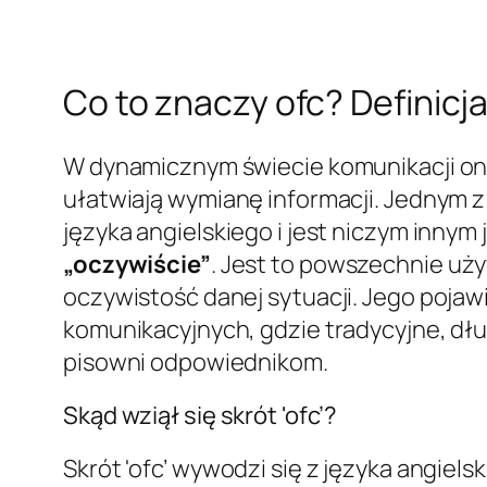
Co to znaczy ofc? Definicj
W dynamicznym świecie komunikacji onli
ułatwiają wymianę informacji. Jednym z 
języka angielskiego i jest niczym innym 
„oczywiście”
. Jest to powszechnie uż
oczywistość danej sytuacji. Jego pojawi
komunikacyjnych, gdzie tradycyjne, dł
pisowni odpowiednikom.
Skąd wziął się skrót 'ofc’?
Skrót 'ofc’ wywodzi się z języka angiel