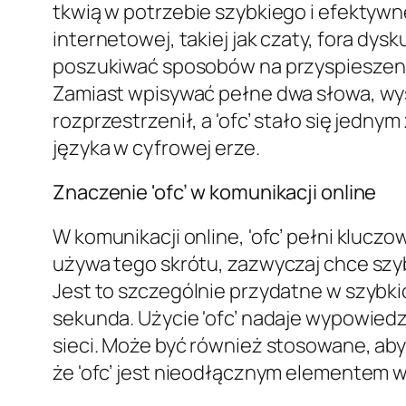
tkwią w potrzebie szybkiego i efektyw
internetowej, takiej jak czaty, fora dy
poszukiwać sposobów na przyspieszenie p
Zamiast wpisywać pełne dwa słowa, wysta
rozprzestrzenił, a 'ofc’ stało się jedn
języka w cyfrowej erze.
Znaczenie 'ofc’ w komunikacji online
W komunikacji online, 'ofc’ pełni kluczo
używa tego skrótu, zazwyczaj chce szybk
Jest to szczególnie przydatne w szybk
sekunda. Użycie 'ofc’ nadaje wypowiedzi
sieci. Może być również stosowane, aby 
że 'ofc’ jest nieodłącznym elementem