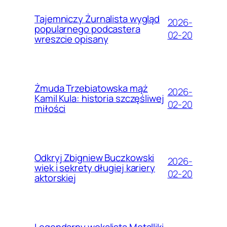
Tajemniczy Żurnalista wygląd
2026-
popularnego podcastera
02-20
wreszcie opisany
Żmuda Trzebiatowska mąż
2026-
Kamil Kula: historia szczęśliwej
02-20
miłości
Odkryj Zbigniew Buczkowski
2026-
wiek i sekrety długiej kariery
02-20
aktorskiej
Legendarny wokalista Metalliki