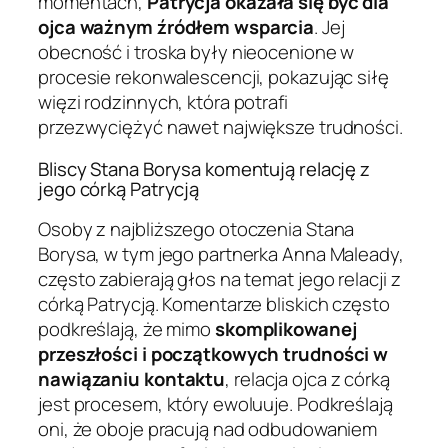
momentach,
Patrycja okazała się być dla
ojca ważnym źródłem wsparcia
. Jej
obecność i troska były nieocenione w
procesie rekonwalescencji, pokazując siłę
więzi rodzinnych, która potrafi
przezwyciężyć nawet największe trudności.
Bliscy Stana Borysa komentują relację z
jego córką Patrycją
Osoby z najbliższego otoczenia Stana
Borysa, w tym jego partnerka Anna Maleady,
często zabierają głos na temat jego relacji z
córką Patrycją. Komentarze bliskich często
podkreślają, że mimo
skomplikowanej
przeszłości i początkowych trudności w
nawiązaniu kontaktu
, relacja ojca z córką
jest procesem, który ewoluuje. Podkreślają
oni, że oboje pracują nad odbudowaniem