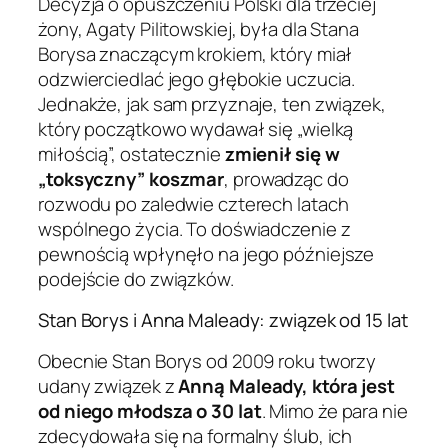
Decyzja o opuszczeniu Polski dla trzeciej
żony, Agaty Pilitowskiej, była dla Stana
Borysa znaczącym krokiem, który miał
odzwierciedlać jego głębokie uczucia.
Jednakże, jak sam przyznaje, ten związek,
który początkowo wydawał się „wielką
miłością”, ostatecznie
zmienił się w
„toksyczny” koszmar
, prowadząc do
rozwodu po zaledwie czterech latach
wspólnego życia. To doświadczenie z
pewnością wpłynęło na jego późniejsze
podejście do związków.
Stan Borys i Anna Maleady: związek od 15 lat
Obecnie Stan Borys od 2009 roku tworzy
udany związek z
Anną Maleady, która jest
od niego młodsza o 30 lat
. Mimo że para nie
zdecydowała się na formalny ślub, ich