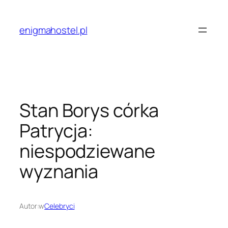
Przejdź
do
enigmahostel.pl
treści
Stan Borys córka
Patrycja:
niespodziewane
wyznania
Autor:
w
Celebryci