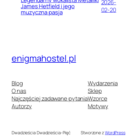
2026-
James Hetfield i jego
02-20
muzyczna pasja
enigmahostel.pl
Blog
Wydarzenia
O nas
Sklep
Najczęściej zadawane pytania
Wzorce
Autorzy
Motywy
Dwadzieścia Dwadzieścia-Pięć
Stworzone z
WordPress