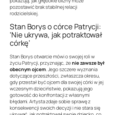
pokazują, jak głębokie blizny może
pozostawić brak stabilnej relacji
rodzicielskiej.
Stan Borys o córce Patrycji:
'Nie ukrywa, jak potraktował
córkę’
Stan Borys otwarcie mówi o swojej roli w
życiu Patrycji, przyznając, że
nie zawsze był
obecnym ojcem
. Jego szczere wyznania
dotyczące przeszłości, zwłaszcza okresu,
gdy przestał być ojcem dla swojej córki w jej
wczesnym dzieciństwie, pokazują jego
gotowość do konfrontacji z własnymi
błędami. Artysta zdaje sobie sprawę z
konsekwencji swoich decyzji i nie stara się
ukrywać, jak potraktował swoje dziecko, co